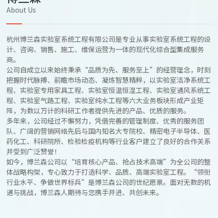
About Us
杭州博兰森实验室系统工程有限公司是专业从事实验室系统工程的设
计、咨询、销售、施工、维保运营为一体的现代化综合型集成服务
商。
公司自成立以来始终秉承“品质为先、服务至上”的经营理念，时刻
把握时代脉搏、前瞻市场动态、凝炼智慧精粹，以实验室洁净系统工
程、实验室专用家具工程、实验室恒温恒湿工程、实验室通风系统工
程、实验室气路工程、实验室纯水工程等六大业务板块形成产业矩
阵，为数以万计的科研工作者提供先进的产品、优质的服务。
多年来，公司经过不懈努力，凭借完善的管理制度、优秀的服务团
队、广阔的营销网络先后与国内知名大专院校、精密电子半导体、医
药化工、科研院所、检验检疫机构等行业客户建立了良好的合作关系
并受到广泛赞誉！
如今，博兰森公司以“培育核心产品、抢占技术高端”为全公司的整
体战略构架，专心致力于打造科学、品质、高端实验室工程。“领衔
行业水平、争做世界标兵”是博兰森公司的世纪愿景。面对无数的机
遇与挑战，博兰森人期待与您携手并进、共创未来。